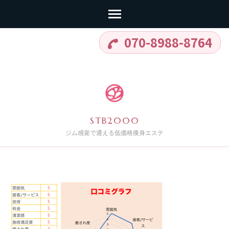
コ
070-8988-8764
ン
テ
ン
ツ
へ
STB2000
ス
ジム感覚で通える低価格痩身エステ
キ
ッ
プ
(Enter
を
押