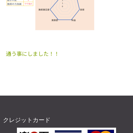
す)
投
通う事にしました！！
稿
ナ
ビ
ゲ
ー
シ
ョ
クレジットカード
ン